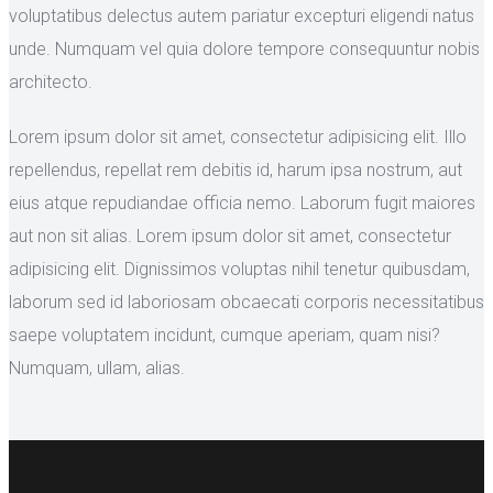
voluptatibus delectus autem pariatur excepturi eligendi natus
unde. Numquam vel quia dolore tempore consequuntur nobis
architecto.
Lorem ipsum dolor sit amet, consectetur adipisicing elit. Illo
repellendus, repellat rem debitis id, harum ipsa nostrum, aut
eius atque repudiandae officia nemo. Laborum fugit maiores
aut non sit alias. Lorem ipsum dolor sit amet, consectetur
adipisicing elit. Dignissimos voluptas nihil tenetur quibusdam,
laborum sed id laboriosam obcaecati corporis necessitatibus
saepe voluptatem incidunt, cumque aperiam, quam nisi?
Numquam, ullam, alias.