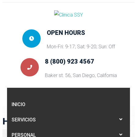
OPEN HOURS
Mon-Fri: 9-17; Sat: 9-20; Sun: Off
8 (800) 923 4567
Baker st. 56, San Diego, California
INICIO
HEADER TYPE 8
SERVICIOS
CLINICA SSY
>
HEADER TYPE 8
PERSONAL