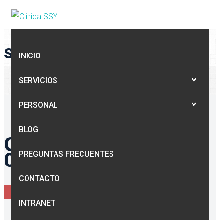
SINGLE GALLERY
INICIO
CLINICA SSY
>
GALLERY
>
THERAPIST CLINIC
>
MY OFFICE
>
SERVICIOS
GALLERY THERAPIST 01
PERSONAL
BLOG
GALLERY THERAPIST
01
PREGUNTAS FRECUENTES
CONTACTO
MY OFFICE
INTRANET