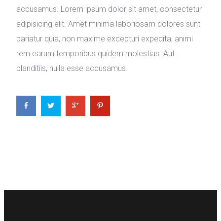
accusamus. Lorem ipsum dolor sit amet, consectetur
adipisicing elit. Amet minima laboriosam dolores sunt
pariatur quia, non maxime excepturi expedita, animi
rem earum temporibus quidem molestias. Aut
blanditiis, nulla esse accusamus.